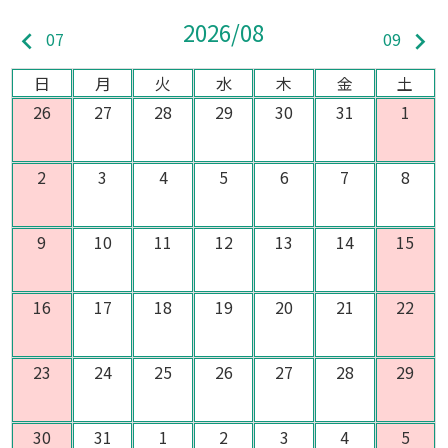
2026/08
keyboard_arrow_left
keyboard_arrow_right
07
09
日
月
火
水
木
金
土
26
27
28
29
30
31
1
2
3
4
5
6
7
8
9
10
11
12
13
14
15
16
17
18
19
20
21
22
23
24
25
26
27
28
29
30
31
1
2
3
4
5