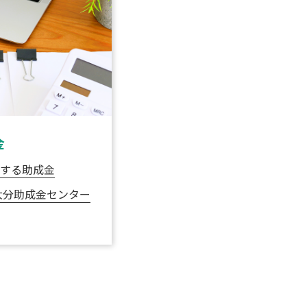
金
する助成金
大分助成金センター