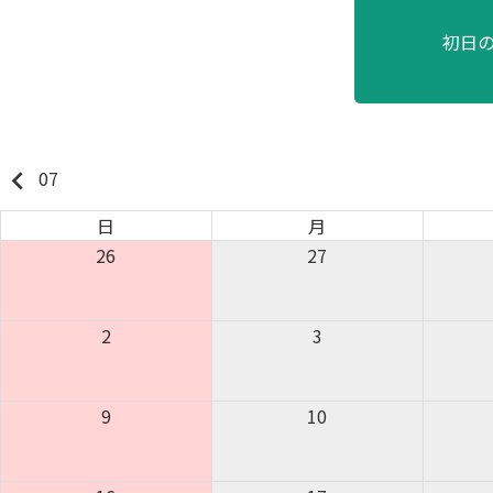
初日
keyboard_arrow_left
07
日
月
26
27
2
3
9
10