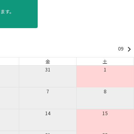
ます。
keyboard_arrow_right
09
金
土
31
1
7
8
14
15