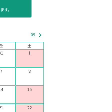
ます。
keyboard_arrow_right
09
金
土
31
1
7
8
14
15
21
22