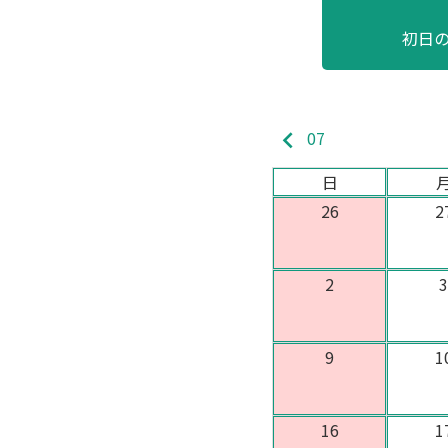
初日
keyboard_arrow_left
07
日
26
2
2
9
1
16
1