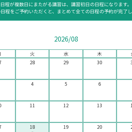
日程が複数日にまたがる講習は、講習初日の日程になります。
の日程をご予約いただくと、まとめて全ての日程の予約が完了し
2026/08
月
火
水
木
7
28
29
30
3
4
5
6
0
11
12
13
7
18
19
20