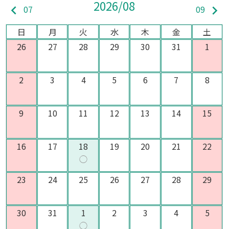
2026/08
keyboard_arrow_left
keyboard_arrow_right
07
09
日
月
火
水
木
金
土
26
27
28
29
30
31
1
2
3
4
5
6
7
8
9
10
11
12
13
14
15
16
17
18
19
20
21
22
◯
23
24
25
26
27
28
29
30
31
1
2
3
4
5
◯