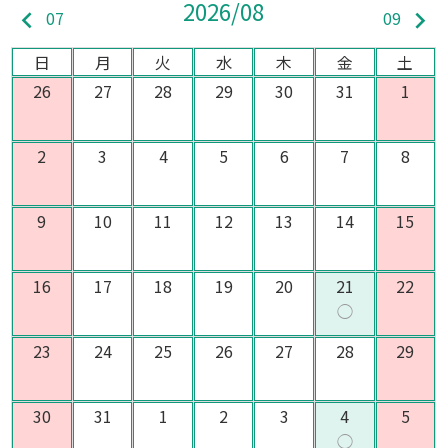
2026/08
keyboard_arrow_left
keyboard_arrow_right
07
09
日
月
火
水
木
金
土
26
27
28
29
30
31
1
2
3
4
5
6
7
8
9
10
11
12
13
14
15
16
17
18
19
20
21
22
◯
23
24
25
26
27
28
29
30
31
1
2
3
4
5
◯