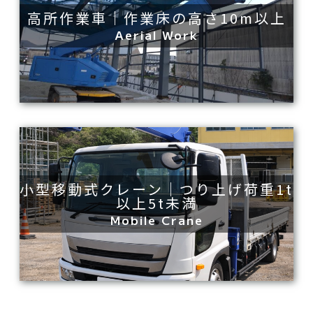
高所作業車｜作業床の高さ10m以上
Aerial Work
小型移動式クレーン｜つり上げ荷重1t
以上5t未満
Mobile Crane