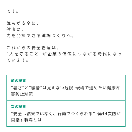
です。
誰もが安全に、
健康に、
力を発揮できる職場づくりへ。
これからの安全管理は、
“人を守ること”が企業の価値につながる時代になっ
ています。
投
稿
前の記事
ナ
“暑さ”と“騒音”は見えない危険 ―― 現場で進めたい健康障
ビ
ゲ
害防止対策
ー
シ
ョ
次の記事
ン
“安全は結果ではなく、行動でつくられる” ―― 第14次防が
目指す職場とは